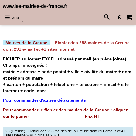
www.les-mairies-de-france.fr
€
MENU
Accueil
>
Mairies de la Creuse
Sélectionnez la devise
Mairies de la Creuse
Mairies de la Creuse
: Fichier des 258 mairies de la Creuse
dont 291 e-mail et 41 sites Internet
FICHIER au format EXCEL
adressé par mail
(en pièce jointe)
Champs renseignés
:
mairie + adresse + code postal + ville + civilité du maire + nom
et prénom du maire
+ canton + population + téléphone + télécopie + E-mail + site
Internet + code Insee
Pour commander d'autres départements
Pour commander le fichier des mairies de la Creuse
: cliquer
sur le panier
Prix HT
<!-- MakeFullWidth0 --><!-- MakeFullWidth1 --><!-- MakeFullWidth2 --><!-- MakeFullWidth3 --><!-- MakeFullWidth4 --><!-- MakeFullWidth5 --><!-- MakeFullWidth6 --><!-- MakeFullWidth7 --><!-- MakeFullWidth8 --><!-- MakeFullWidth9 --><!-- MakeFullWidth10 --><!-- MakeFullWidth11 --><!-- MakeFullWidth12 --><!-- MakeFullWidth13 --><!-- MakeFullWidth14 --><!-- MakeFullWidth15 --><!-- MakeFullWidth16 --><!-- MakeFullWidth17 --><!-- MakeFullWidth18 --><!-- MakeFullWidth19 -->
23 (Creuse) - Fichier des 256 mairies de la Creuse dont 291 emails et 41
sites Internet - Municipales 2020