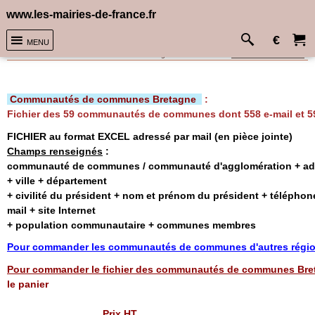
www.les-mairies-de-france.fr
€
MENU
Accueil
>
Communautés de communes Bretagne
Sélectionnez la devise
Communautés de communes Bretagne
Communautés de communes Bretagne
:
Fichier des 59 communautés de communes dont 558 e-mail et 59 
FICHIER au format EXCEL
adressé par mail
(en pièce jointe)
Champs renseignés
:
communauté de communes / communauté d'agglomération + adr
+ ville + département
+ civilité du président + nom et prénom du président
+ téléphone
mail + site Internet
+ population communautaire + communes membres
Pour commander les communautés de communes d'autres régi
Pour commander le fichier des communautés de communes Bre
le panier
Prix HT