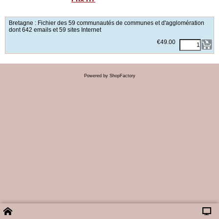
<!-- MakeFullWidth0 --><!-- MakeFullWidth1 --><!-- MakeFullWidth2 --><!-- MakeFullWidth3 --><!-- MakeFullWidth4 --><!-- MakeFullWidth5 --><!-- MakeFullWidth6 --><!-- MakeFullWidth7 --><!-- MakeFullWidth8 --><!-- MakeFullWidth9 --><!-- MakeFullWidth10 --><!-- MakeFullWidth11 --><!-- MakeFullWidth12 --><!-- MakeFullWidth13 --><!-- MakeFullWidth14 --><!-- MakeFullWidth15 --><!-- MakeFullWidth16 --><!-- MakeFullWidth17 --><!-- MakeFullWidth18 --><!-- MakeFullWidth19 -->
Bretagne : Fichier des 59 communautés de communes et d'agglomération
dont 642 emails et 59 sites Internet
€
49.00
Powered by ShopFactory